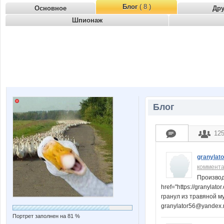
Блог
( 8 )
Основное
Др
Шпионаж
Блог
12
granylato
коммент
Производ
href="https://granyl
гранул из травяной му
granylator56@yandex.r
Портрет заполнен на 81 %