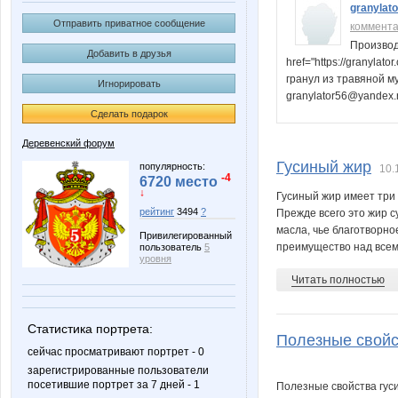
granylato
Отправить приватное сообщение
коммент
Производ
Добавить в друзья
href="https://granyl
гранул из травяной му
Игнорировать
granylator56@yandex.r
Сделать подарок
Деревенский форум
Гусиный жир
популярность:
10.
-4
6720 место
↓
Гусиный жир имеет три
рейтинг
3494
?
Прежде всего это жир с
масла, чье благотворно
Привилегированный
преимущество над всем.
пользователь
5
уровня
Читать полностью
Статистика портрета:
Полезные свойст
сейчас просматривают портрет - 0
зарегистрированные пользователи
посетившие портрет за 7 дней - 1
Полезные свойства гус